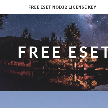
Skip
FREE ESET NOD32 LICENSE KEY
to
content
FREE ESE