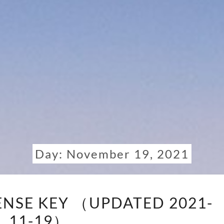
Day:
November 19, 2021
ESET
ENSE KEY （UPDATED 2021-
NOD32
11-19）
LICENSE