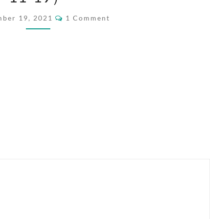
KEY
COMMENTS
ber 19, 2021
1 Comment
（UPDATED
2021-
11-
19）