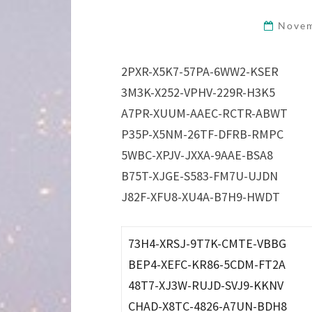
Novem
2PXR-X5K7-57PA-6WW2-KSER
3M3K-X252-VPHV-229R-H3K5
A7PR-XUUM-AAEC-RCTR-ABWT
P35P-X5NM-26TF-DFRB-RMPC
5WBC-XPJV-JXXA-9AAE-BSA8
B75T-XJGE-S583-FM7U-UJDN
J82F-XFU8-XU4A-B7H9-HWDT
73H4-XRSJ-9T7K-CMTE-VBBG
BEP4-XEFC-KR86-5CDM-FT2A
48T7-XJ3W-RUJD-SVJ9-KKNV
CHAD-X8TC-4826-A7UN-BDH8