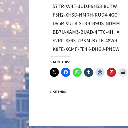
57TR-XV4E-JUDJ-9H33-8UTW
F5H2-XHSD-NMRH-RUD4-4GCH
DV5R-XUT8-ST3B-B9US-NDMM
BB7U-XAM5-BUAD-4FT6-4HHA
S2RC-XF93-7PKM-B7T6-48W9
K8FE-XCMF-FE4K-DHGJ-PNDW
SHARE THIS:
LIKE THIS: